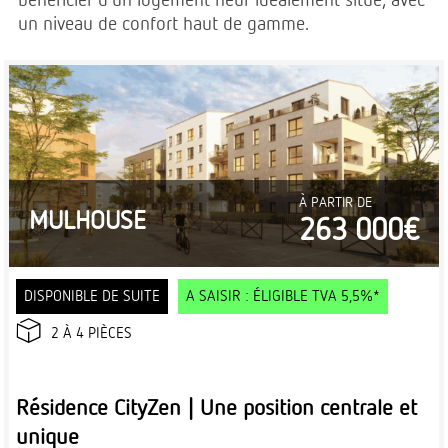
bénéficier d’un logement neuf idéalement situé, avec
un niveau de confort haut de gamme.
À PARTIR DE
MULHOUSE
263 000€
DISPONIBLE DE SUITE
A SAISIR : ÉLIGIBLE TVA 5,5%*
2 À 4 PIÈCES
Résidence CityZen | Une position centrale et
unique