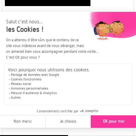
Plus de détails
À PARTIR DE
SAINT-LOUIS
299 000€
TRAVAUX EN COURS
OPPORTUNITÉ RARE
Duplex Eurêka! | Imagination et innovation