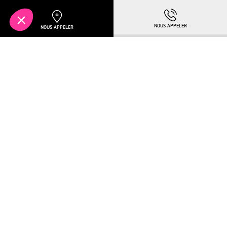
Pour en savoir plus :
TELECHARGER LA BROCHURE
Plus de détails
À PARTIR DE
TURCKHEIM
221 750€
NOUVEAUTÉ
OFFRE SPÉCIALE EN COURS !