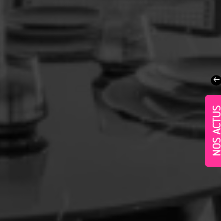
NOS ACT
Village-Neuf - Appartements neufs résidence Allur