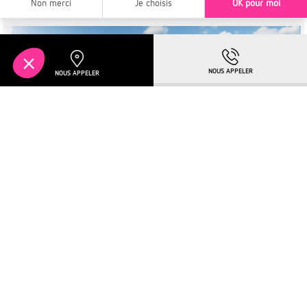
À PARTIR DE
TURCKHEIM
221 750€
NOUVEAUTÉ
OFFRE SPÉCIALE EN COURS !
Située sur la célèbre Route des Vins
Pour en savoir plus :