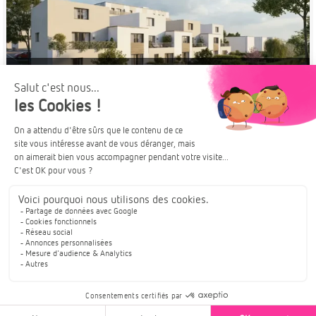
À PARTIR DE
SAINT-LOUIS
299 000€
TRAVAUX EN COURS
OPPORTUNITÉ RARE
Duplex Eurêka! | Imagination et innovation
Pour en savoir plus :
TELECHARGER LA BROCHURE
Plus de détails