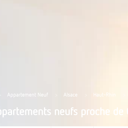
>
Appartement Neuf
>
Alsace
>
Haut-Rhin
>
ppartements neufs proche de 