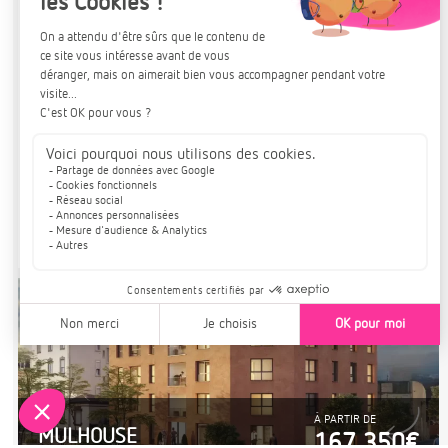
Située sur la célèbre Route des Vins
Pour en savoir plus :
DÉCOUVRIR LE PROJET
Plus de détails
À PARTIR DE
MULHOUSE
167 350€