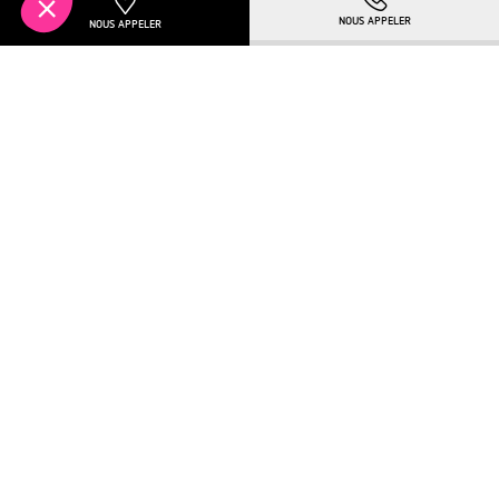
TELECHARGER LA BROCHURE
Plus de détails
À PARTIR DE
TURCKHEIM
221 750€
NOUVEAUTÉ
OFFRE SPÉCIALE EN COURS !
Située sur la célèbre Route des Vins