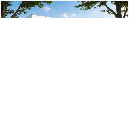
À PARTIR DE
KEMBS
253 700€
TRAVAUX EN COURS
APPARTEMENTS NEUFS DISPONIBLES
Résidence H2O | Cadre de vie idéal
Pour en savoir plus :
TELECHARGER LA BROCHURE