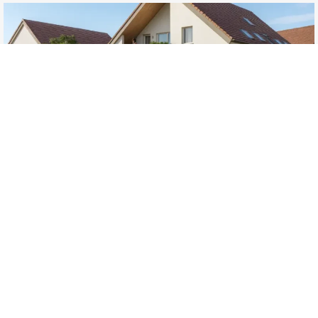
À PARTIR DE
HOLTZHEIM
296 300€
TRAVAUX EN COURS
RÉSIDENCE INTIMISTE
Résidence CLE DE SOL | Un nouvel air arrive à
Holtzheim
Pour en savoir plus :
TÉLÉCHARGER LA BROCHURE