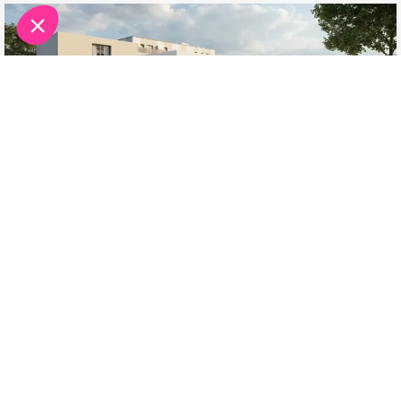
À PARTIR DE
SAINT-LOUIS
299 000€
TRAVAUX EN COURS
OPPORTUNITÉ RARE
Duplex Eurêka! | Imagination et innovation
Pour en savoir plus :
TELECHARGER LA BROCHURE