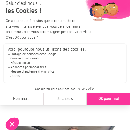
Bernard, propriétaire d'un
appartement neuf à Pfastatt
(Haut-Rhin)
"Ce qui m'a séduit dans le programme
Plénitude à Pfastatt c'est d'abord sa
localisation. Je cherchais à investir vers
Mulhouse ou Saint-Louis. J'ai trouvé que
la qualité des prestations était très
intéressante."
Lire la suite