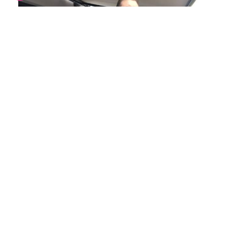
Joël, propriétaire d'un
appartement neuf à Saint-Louis
(Haut-Rhin)
"Le bâtiment sain a retenu mon
attention, c'est important pour la santé.
Avec des choix de matériaux, de
peintures, de revêtements au sol qui sont
meilleurs pour la santé, sans produits
nocifs."