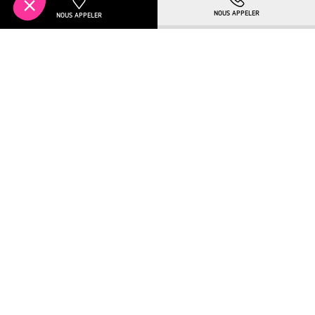
TELECHARGER LA BROCHURE
Plus de détails
VILLAGE-NEUF
NOUVEAUTÉ
FACE AUX CHAMPS !
Pour en savoir plus :