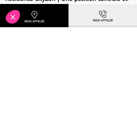
unique
Pour en savoir plus :
TÉLÉCHARGER LA BROCHURE
Plus de détails
À PARTIR DE
MULHOUSE
167 350€