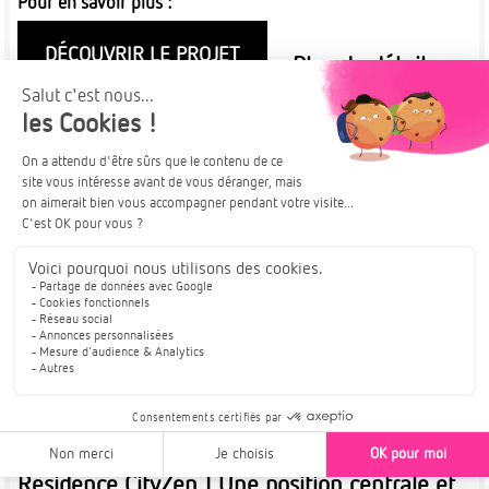
Pour en savoir plus :
DÉCOUVRIR LE PROJET
Plus de détails
À PARTIR DE
MULHOUSE
263 000€
DISPONIBLE DE SUITE
A SAISIR : ÉLIGIBLE TVA 5,5%*
2 À 4 PIÈCES
Résidence CityZen | Une position centrale et