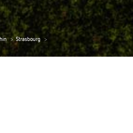
hin
>
Strasbourg
>