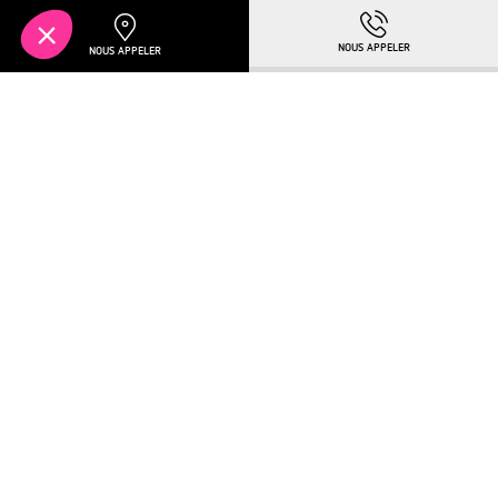
Holtzheim
Pour en savoir plus :
TÉLÉCHARGER LA BROCHURE
Plus de détails
À PARTIR DE
ILLKIRCH-
224
GRAFFENSTADEN
000€