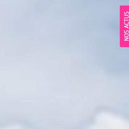
NOS ACT
Village-Neuf - Appartements neufs résidence Allur