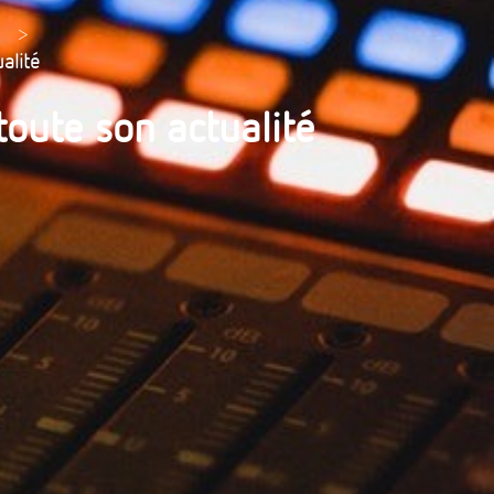
>
alité
 toute son actualité