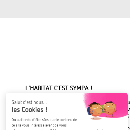
L’HABITAT C’EST SYMPA !
«
Les gens écoutent la radio pour deux raisons
se divertir. Nous avons voulu jouer sur ces de
des sujets pas toujours simples
» confie Eric G
Rendre
attractifs
et
compréhensibles
des suje