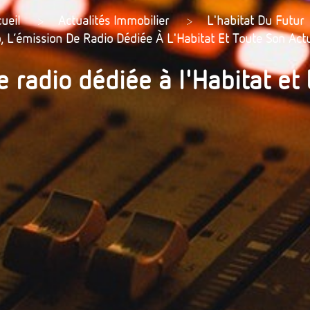
ueil
>
Actualités Immobilier
>
L'habitat Du Futur
o, L’émission De Radio Dédiée À L'Habitat Et Toute Son Actu
e radio dédiée à l'Habitat et