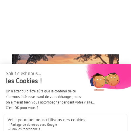
Kembs – H2O