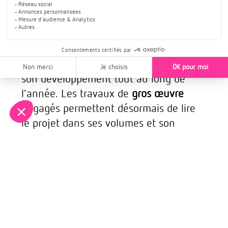
Une résidence qui se dessine
progressivement
À
Kembs
, la résidence
H2O
a poursuivi
son développement tout au long de
l’année. Les travaux de
gros œuvre
engagés permettent désormais de lire
le projet dans ses volumes et son
organisation.
Cette opération de
logements neufs
s’inscrit dans une dynamique locale
claire, avec une attention portée à la
fonctionnalité des espaces, à la sobriété
des choix constructifs et à la cohérence