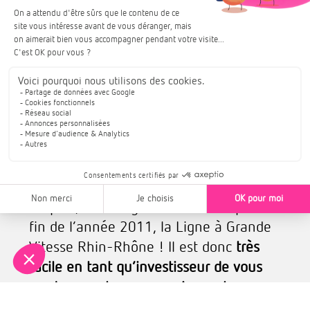
Située au cœur de l’Europe, l’Alsace
est
un carrefour particulièrement accessible
et bien desservie
, avec la présence de
l’aéroport international transfrontalier
de Mulhouse-Bâle, le développement
aérien à l’aéroport d’Entzheim à 10 km
de Strasbourg et enfin, la proximité de
l’aéroport de Baden-Baden en
Allemagne. 3 aéroports dans un rayon
de 100km !
De plus, cette région accueille depuis la
fin de l’année 2011, la Ligne à Grande
Vitesse Rhin-Rhône ! Il est donc
très
facile en tant qu’investisseur de vous
rendre sur place pour suivre votre
projet.
Depuis Strasbourg, Paris est