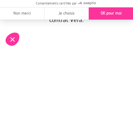
base d’un taux 2,5% pour un
appartement neuf acheté avec le
contrat Vefa.
Montant de votre bien :
0
Code postal :