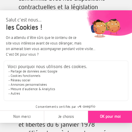
contractuelles et la législation
applicable. En dehors des cas
énoncés ci-dessus, nous nous
engageons à ne pas vendre, louer,
céder ni donner accès à des tiers à
vos données sans votre
consentement préalable, à moins
d’y être contraints en raison d’un
motif légitime (obligation légale,
lutte contre la fraude ou l’abus,
exercice des droits de la défense,
etc.).
Conformément à la loi informatique
et libertés du 6 janvier 1978