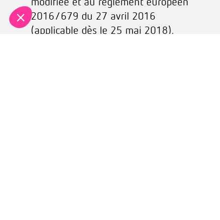
modifiée et au règlement européen
2016/679 du 27 avril 2016
(applicable dès le 25 mai 2018),
vous bénéficiez d’un droit d’accès,
de rectification, de portabilité et
d’effacement de vos données ou
encore de limitation du traitement.
Vous pouvez également, pour des
motifs légitimes, vous opposer au
traitement des données vous
concernant.
Vous pouvez, sous réserve de la
production d’un justificatif
d’identité valide, exercer vos droits
en nous contactant par email