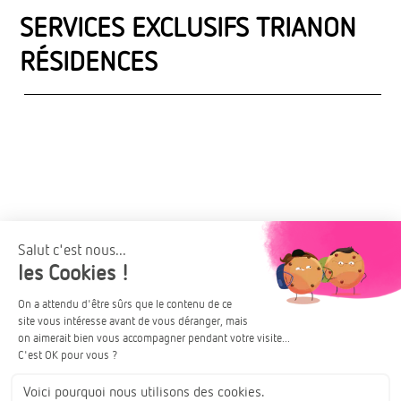
SERVICES EXCLUSIFS TRIANON
RÉSIDENCES
La personnalisation
Exprimer sa personnalité
Parmi un arc-en-ciel de
matériaux rigoureusement
Le droit à l’erreur
sélectionnés, trois gammes de
Avoir une seconde chance
finitions possibles (
évolution,