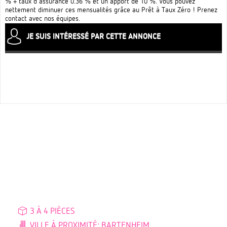
% + taux d'assurance 0.36 % et un apport de 10 %. Vous pouvez
nettement diminuer ces mensualités grâce au Prêt à Taux Zéro ! Prenez
contact avec nos équipes.
JE SUIS INTÉRESSÉ PAR CETTE ANNONCE
3 À 4 PIÈCES
VILLE À PROXIMITÉ: BARTENHEIM,