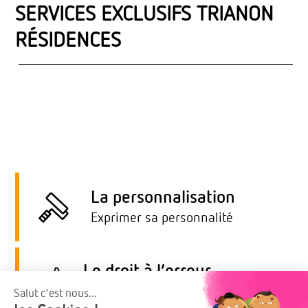
SERVICES EXCLUSIFS TRIANON
RÉSIDENCES
La personnalisation
Exprimer sa personnalité
Parmi un arc-en-ciel de
matériaux rigoureusement
Le droit à l’erreur
sélectionnés, trois gammes de
Avoir une seconde chance
finitions possibles (
évolution,