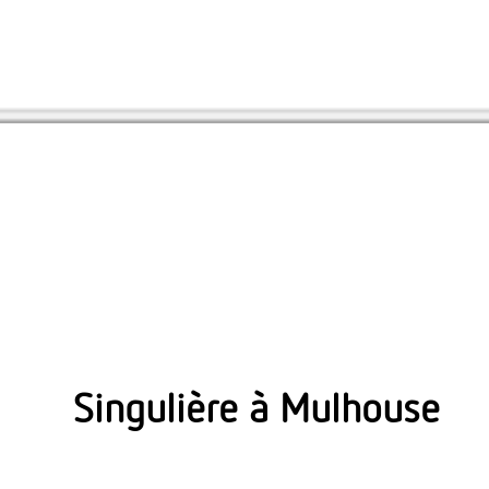
Accueil
>
Appartement Neuf
>
Alsace
>
Haut-
Singulière à Mulhouse