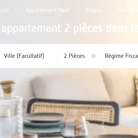
ueil
>
Appartement Neuf
>
Alsace
>
Bas-Rhi
 appartement 2 pièces dans le
Ville (facultatif)
2 Pièces
Régime Fisca
×