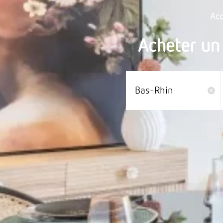
Acc
Acheter un
Bas-Rhin
×