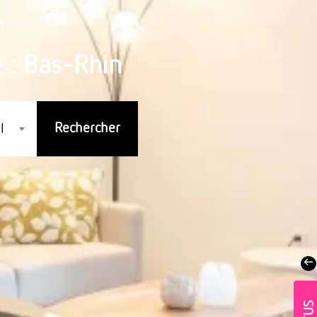
n
 : Bas-Rhin
l