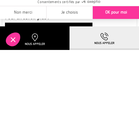
communes d’Alsace
Pour en savoir plus :
TÉLÉCHARGEZ LA BROCHURE
Plus de détails
À PARTIR DE
NIEDERHAUSBERGEN
264 800€
OFFRE SPÉCIALE
JUSQU'AU 31/08 !