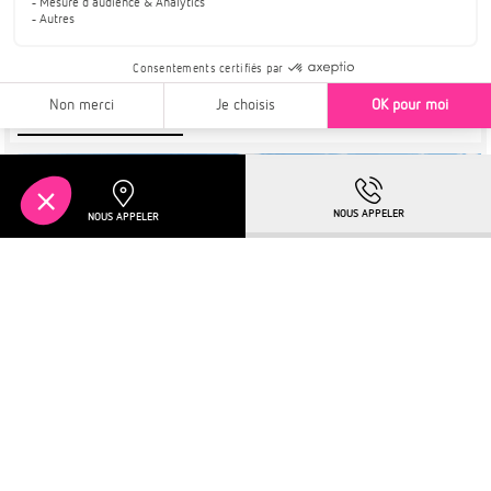
TELECHARGER LA BROCHURE
Plus de détails
À PARTIR DE
TURCKHEIM
221 750€
NOUVEAUTÉ
OFFRE SPÉCIALE EN COURS !