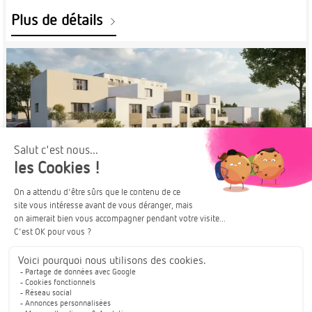
Plus de détails
À PARTIR DE
SAINT-LOUIS
299 000€
TRAVAUX EN COURS
OPPORTUNITÉ RARE
Duplex Eurêka! | Imagination et innovation
Pour en savoir plus :