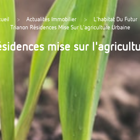
ueil
>
Actualités Immobilier
>
L'habitat Du Futur
Trianon Résidences Mise Sur L'agriculture Urbaine
sidences mise sur l'agricult