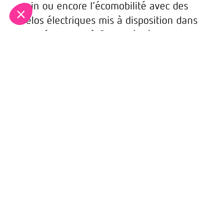
sain ou encore l’écomobilité avec des
vélos électriques mis à disposition dans
nos résidences à
Cernay
(68).
«
Aujourd’hui, on nous parle
constamment d’un monde qui change
mais, le monde, c’est nous qui le
changeons
» souligne Anne
Wintenberger, Présidente du groupe
Vivialys.