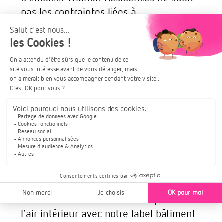
pas les contraintes liées à
l’environnement mais en fait un atout
! ». Car nous le savons,
la question
climatique est essentielle et, en tant
que bâtisseur nous avons une
responsabilité vis-à-vis de nos
concitoyens
. C’est d’ailleurs à la suite
d’un entretien entre Michel Rocard et
Cédric Simonin, PDG Trianon
Résidences, que nous avons tenu à
nous engager avec un pôle de
recherches & développements en
interne qui nous permet d’innover dans
des domaines clés comme la qualité de
l’air intérieur avec notre label bâtiment