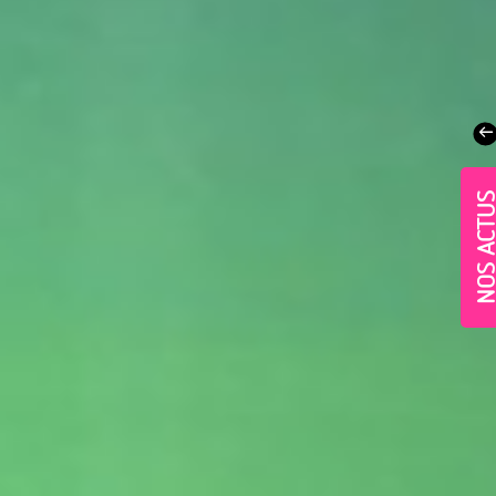
NOS ACT
Village-Neuf - Appartements neufs résidence Allur