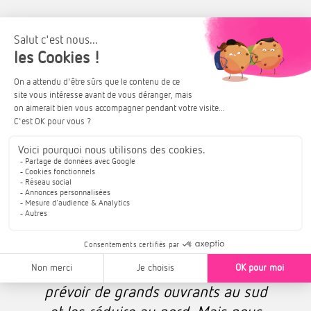
Concrètement, quelles
décisions tirez-vous
du cadre naturel ?
«
Une fois cette phase d’étude
passée, nous réfléchissons à
l’implantation et à l’orientation du
bâtiment bioclimatique
, pour
prévoir de grands ouvrants au sud