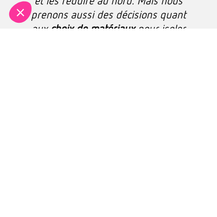
et les réduire au nord. Mais nous
prenons aussi des décisions quant
aux
choix de matériaux
pour isoler
les pièces froides, et ventiler les
pièces humides. Cette analyse
plaide aussi en faveur
de
bâtiments compacts, avec le moins
de décrochés possibles
, sources
de déperdition d’énergies. Le
lieu
influence aussi les espaces verts
,
pour apporter de l’ombre à
proximité de la maison ou de la
résidence.
»