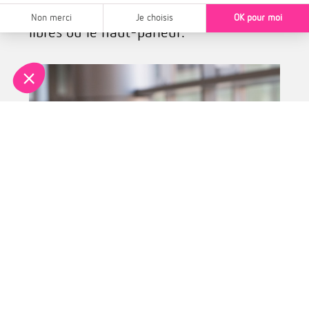
utiliser dès que possible le kit mains
libres ou le haut-parleur.
On le sait moins, mais il faut aussi
raccourcir les communications quand la