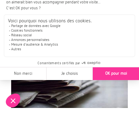
Laverny –
sabrina@scl-
conseil.com
– 06 63 30 27 66
Communiqués et dossiers de
presse